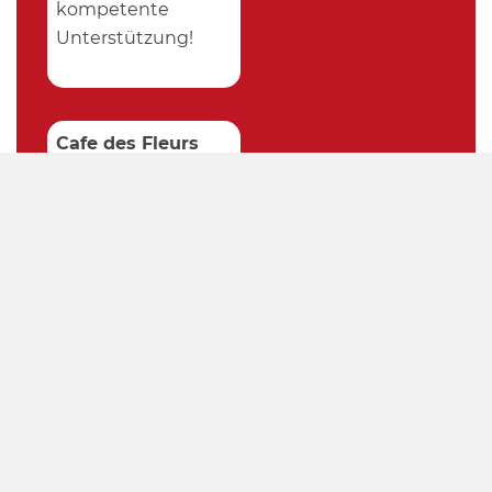
kompetente
Unterstützung!
Cafe des Fleurs
★
★
★
★
★
Superfreundliche
Mitarbeiter und
beste Qualität der
Arbeit! Hatte sie
diesen Winter zum
ersten Mal
engagiert – ich
konnte mich blind
auf sie verlassen,
die Arbeit war
immer gemacht